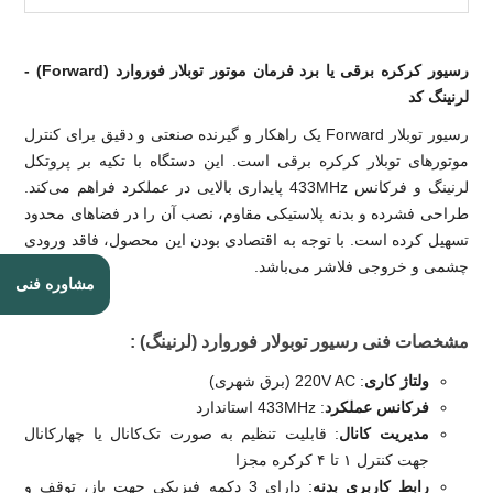
رسیور کرکره برقی یا برد فرمان موتور توبلار فوروارد (Forward) -
لرنینگ کد
رسیور توبلار Forward یک راهکار و گیرنده صنعتی و دقیق برای کنترل
موتورهای توبلار کرکره برقی است. این دستگاه با تکیه بر پروتکل
لرنینگ و فرکانس 433MHz پایداری بالایی در عملکرد فراهم می‌کند.
طراحی فشرده و بدنه پلاستیکی مقاوم، نصب آن را در فضاهای محدود
تسهیل کرده است. با توجه به اقتصادی بودن این محصول، فاقد ورودی
چشمی و خروجی فلاشر می‌باشد.
مشاوره فنی
مشخصات فنی رسیور توبولار فوروارد (لرنینگ) :
ولتاژ کاری
: 220V AC (برق شهری)
فرکانس عملکرد
: 433MHz استاندارد
مدیریت کانال
: قابلیت تنظیم به صورت تک‌کانال یا چهارکانال
جهت کنترل ۱ تا ۴ کرکره مجزا
رابط کاربری بدنه
: دارای 3 دکمه فیزیکی جهت باز، توقف و