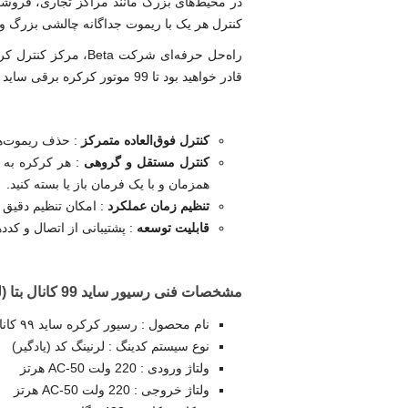
در محیط‌های بزرگ مانند مراکز تجاری، فروشگاه
کنترل هر یک با ریموت جداگانه چالشی بزرگ و پ
قادر خواهید بود تا 99 موتور کرکره برقی ساید AC را تنها از طریق یک
کنترل فوق‌العاده متمرکز
: حذف ریموت‌ها
کنترل مستقل و گروهی
: هر کرکره به ص
همزمان و با یک فرمان باز یا بسته کنید.
تنظیم زمان عملکرد
: امکان تنظیم دقیق
قابلیت توسعه
: پشتیبانی از اتصال و کددهی تا 50 عدد ریموت مختلف برای پرسنل یا 
مشخصات فنی رسیور ساید 99 کانال بتا (لرنینگ) :
نام محصول : رسیور کرکره ساید ۹۹ کانال
نوع سیستم کدینگ : لرنینگ کد (یادگیر)
ولتاژ ورودی : 220 ولت AC-50 هرتز
ولتاژ خروجی : 220 ولت AC-50 هرتز