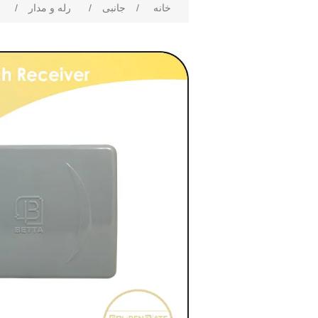
خانه
/
جانبی
/
رله و مدار
/
ر